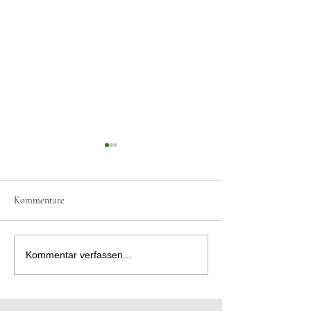
Kommentare
Das Trainerteam wächst
Deutsches Sportabz
Kommentar verfassen...
Annaberg