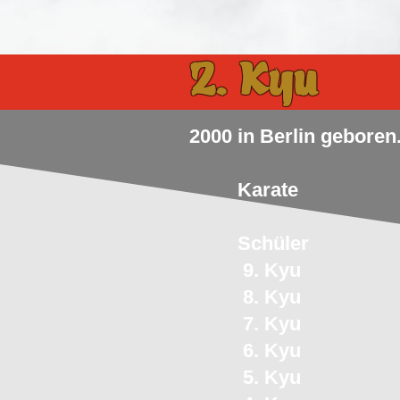
2. Kyu
2000 in Berlin geboren
​Karate
Schüler
9. Kyu
8. Kyu
7. Kyu
6. Kyu
5. Kyu