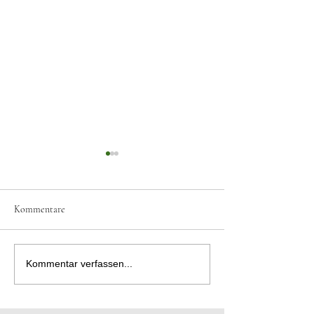
Kommentare
Karate in Leipzig!
Karate in Reichenbach!
Kommentar verfassen...