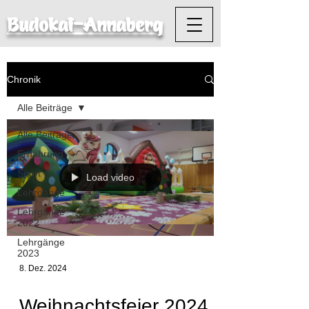
Budokai-Annaberg
Chronik
Alle Beiträge
Alle Beiträge
Ernährung
Sport
Load video
Lehrgänge
Lehrgänge
2022
Lehrgänge
2023
8. Dez. 2024
Weihnachtsfeier 2024